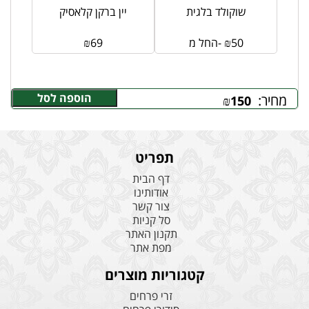
ם
שוקולד בלגית
יין ברקן קלאסיק
50
₪
החל מ-
69
₪
הוספה לסל
מחיר:
₪
150
תפריט
דף הבית
אודותינו
צור קשר
סל קניות
תקנון האתר
מפת אתר
קטגוריות מוצרים
זרי פרחים