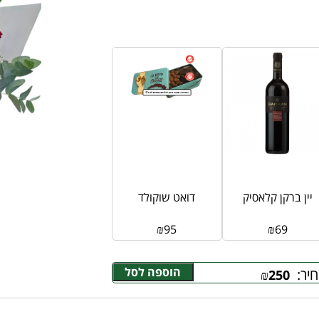
יין ברקן קלאסיק
דואט שוקולד
₪
95
₪
69
הוספה לסל
יר:
₪
250