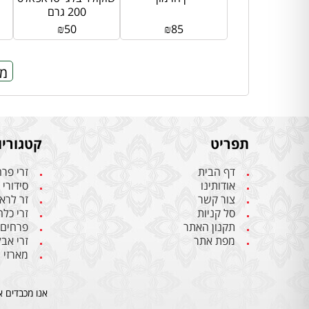
200 גרם
₪
50
₪
85
מח
תפריט
קטגוריו
דף הבית
זרי פר
אודותינו
סידורי
צור קשר
זר לרא
סל קניות
זרי כל
תקנון האתר
פרחים
מפת אתר
זרי אבל
מארזי 
אנו מכבדים א