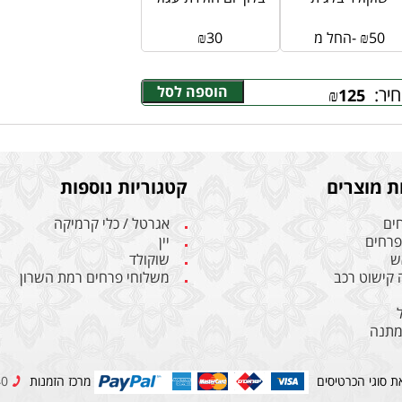
50
₪
החל מ-
30
₪
הוספה לסל
יר:
₪
125
ת מוצרים
קטגוריות נוספות
חים
אגרטל / כלי קרמיקה
 פרחים
יין
ש
שוקולד
ה קישוט רכב
משלוחי פרחים רמת השרון
מתנה
ת סוגי הכרטיסים
מרכז הזמנות
09-9514940