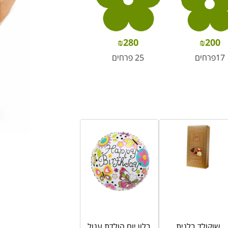
₪
280
₪
200
17פרחים
25 פרחים
שוקולד בלגית
בלון יום הולדת עגול