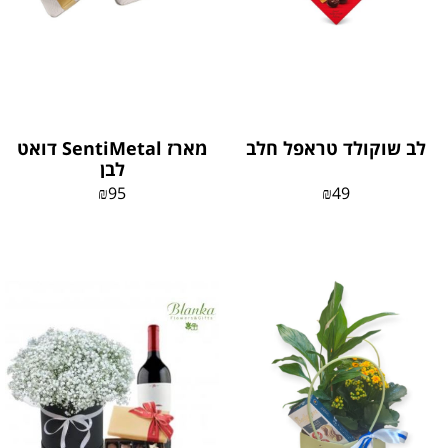
לב שוקולד טראפל חלב
מארז SentiMetal דואט
לבן
₪
95
₪
49