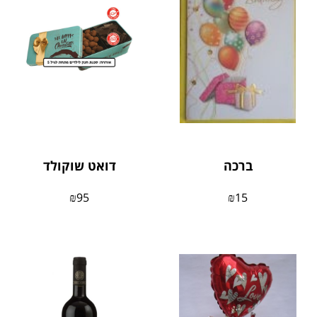
ברכה
דואט שוקולד
₪
95
₪
15