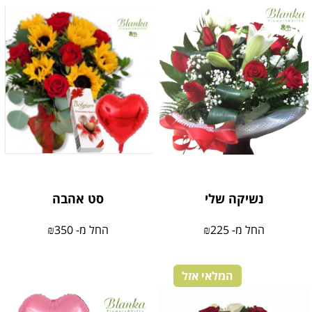
נשיקה שלי
סט אהבה
החל מ-
225
₪
החל מ-
350
₪
המלאי אזל