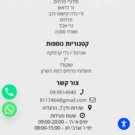
סידורי פרחים
זר לראש
זרי כלה קישוט רכב
פרחים
זרי אבל
מארזי מתנה
קטגוריות נוספות
אגרטל / כלי קרמיקה
יין
שוקולד
משלוחי פרחים רמת השרון
צור קשר
09-9514940
8117464@gmail.com
שדרות ח"ן 7, הרצליה
שעות פעילות:
ימים א'-ה' – 09:00-20:00
ימי ו' וערבי חג – 08:00-15:00