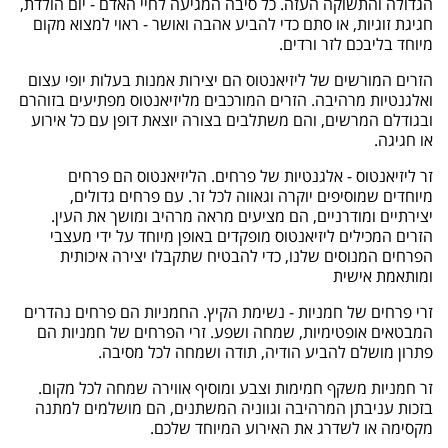
הגדולה והתשוקה העזה. כל סיבה המגיעה לחיי האדם - יום הולדת,
חגיגת זוגיות, או סתם כדי להביע אהבה ואושר - ראוי למצוא מקום
מיוחד בליבכם לזר ורדים.
הזרים המורשים של ליזיאנטוס הם יצירות אמנות בעלות יופי עצום
ואלגנטיות מרהיבה. הזרים המורכבים מליזיאנטוס מפתיעים בזוהרם
ובגודלם המרשים, והם משתלבים בצורה יוצאת דופן עם כל אירוע
או חגיגה.
זר ליזיאנטוס - אלגנטיות של פרחים. הליזיאנטוס הם פרחים
מיוחדים שמוסיפים יוקרה וגאווה לכל זר. עם פרחים גדולים,
יצירתיים ומודרניים, הם מציעים מראה מרהיב ומושך את העין.
הזרים המכילים ליזיאנטוס מופקדים באופן מיוחד על ידי מעצבי
הפרחים המנוסים שלנו, כדי להבטיח שתקבלו יצירה איכותית
ומותאמת אישית
זרי פרחים של חמניות - נשימת הקיץ. החמניות הם פרחים נהדרים
המבטאים אופטימיות, שמחה ושפע. זרי הפרחים של חמניות הם
פתרון מושלם להביע הודיה, תודה ושמחה לכל מסיבה.
זר חמניות משקף חמימות וצבע ומוסיף אווירה שמחה לכל מקום.
בזכות עניבתן המרהיבה וגווניה המשתנים, הם מושלמים למתנה
מקסימה או לשדרג את האירוע המיוחד שלכם.