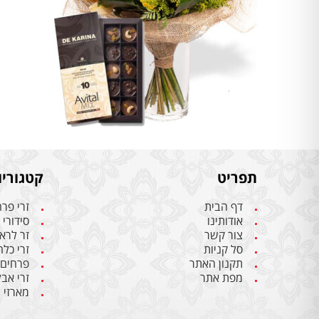
תפריט
קטגוריו
דף הבית
זרי פר
אודותינו
סידורי
צור קשר
זר לרא
סל קניות
זרי כל
תקנון האתר
פרחים
מפת אתר
זרי אבל
מארזי 