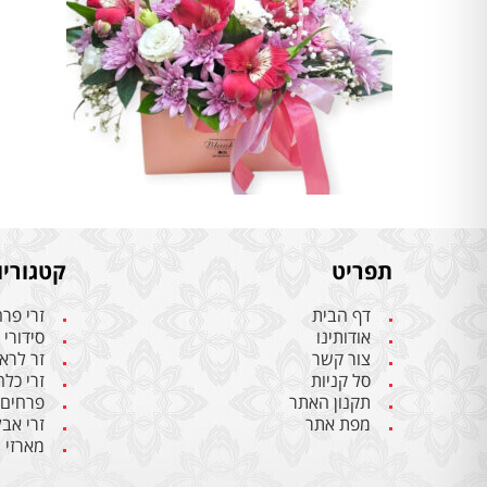
תפריט
קטגוריו
דף הבית
זרי פר
אודותינו
סידורי
צור קשר
זר לרא
סל קניות
זרי כל
תקנון האתר
פרחים
מפת אתר
זרי אבל
מארזי 