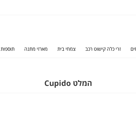
ים
זרי כלה קישוט רכב
צמחי בית
מארזי מתנה
תוספות
המלט Cupido