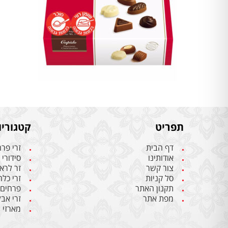
תפריט
קטגוריו
דף הבית
זרי פר
אודותינו
סידורי
צור קשר
זר לרא
סל קניות
זרי כל
תקנון האתר
פרחים
מפת אתר
זרי אבל
מארזי 