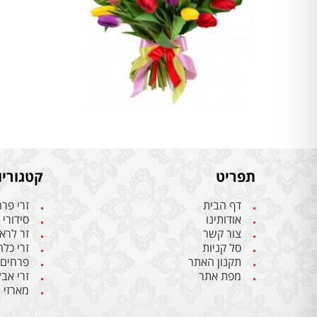
תפריט
קטגוריו
דף הבית
זרי פר
אודותינו
סידורי
צור קשר
זר לרא
סל קניות
זרי כל
תקנון האתר
פרחים
מפת אתר
זרי אבל
מארזי 