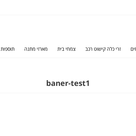
ים
זרי כלה קישוט רכב
צמחי בית
מארזי מתנה
תוספות
baner-test1